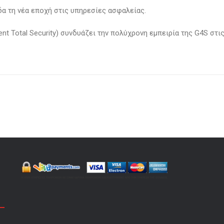
δα τη νέα εποχή στις υπηρεσίες ασφαλείας.
gent Total Security) συνδυάζει την πολύχρονη εμπειρία της G4S σ