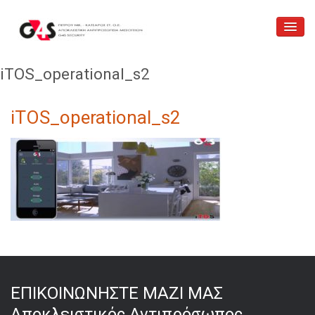
Αρχική
iTOS_operational_s2
Ποιοί είμαστε
iTOS
iTOS_operational_s2
Υπηρεσίες
Επικοινωνία
Κατάστημα
ΕΠΙΚΟΙΝΩΝΗΣΤΕ ΜΑΖΙ ΜΑΣ
Αποκλειστικός Αντιπρόσωπος