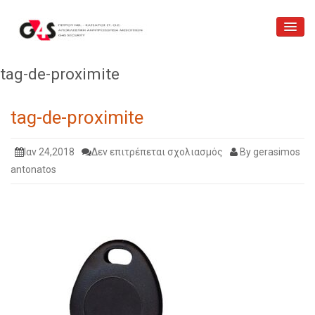
Αρχική
tag-de-proximite
Ποιοί είμαστε
iTOS
tag-de-proximite
Υπηρεσίες
Επικοινωνία
στο
Ιαν 24,2018
Δεν επιτρέπεται σχολιασμός
By gerasimos
Κατάστημα
tag-
antonatos
de-
proximite