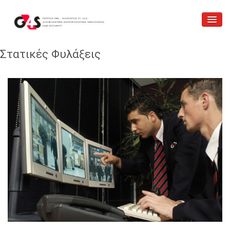
Αρχική
Στατικές Φυλάξεις
Ποιοί είμαστε
iTOS
Υπηρεσίες
Επικοινωνία
Κατάστημα